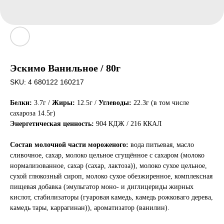
Эскимо Ванильное / 80г
SKU:
4 680122 160217
Белки:
3.7г /
Жиры:
12.5г /
Углеводы:
22.3г (в том числе
сахароза 14.5г)
Энергетическая ценность:
904 КДЖ / 216 ККАЛ
Состав молочной части мороженого:
вода питьевая, масло
сливочное, сахар, молоко цельное сгущённое с сахаром (молоко
нормализованное, сахар (сахар, лактоза)), молоко сухое цельное,
сухой глюкозный сироп, молоко сухое обезжиренное, комплексная
пищевая добавка (эмульгатор моно- и диглицериды жирных
кислот, стабилизаторы (гуаровая камедь, камедь рожковаго дерева,
камедь тары, каррагинан)), ароматизатор (ванилин).