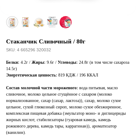
Стаканчик Сливочный / 80г
SKU:
4 665296 320032
Белки:
4.2г /
Жиры:
9.6г /
Углеводы:
24.8г (в том числе сахароза
14.5г)
Энергетическая ценность:
819 КДЖ / 196 ККАЛ
Состав молочной части мороженого:
вода питьевая, масло
сливочное, молоко цельное сгущённое с сахаром (молоко
нормализованное, сахар (сахар, лактоза)), сахар, молоко сухое
цельное, сухой глюкозный сироп, молоко сухое обезжиренное,
комплексная пищевая добавка (эмульгатор моно- и диглицериды
жирных кислот, стабилизаторы (гуаровая камедь, камедь
рожкового дерева, камедь тары, каррагинан)), ароматизатор
(ванилин).